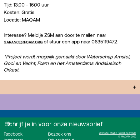
Tijd: 13.00 - 16.00 uur
Kosten: Gratis
Locatie: MAQAM
Interesse? Meld je ZSM aan door te mailen naar
of stuur een app naar 0635119472.
GARANCE@FOAM.ORG
*Project wordt mogelijk gemaakt door Waterschap Amstel,
Gooi en Vecht, Foam en het Amsterdams Andalusisch
Orkest.
+
Facebook
Bezoek ons
Website: Studio Hessel de Ronde
© MAQAM 2022