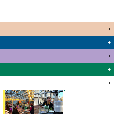
+
+
+
+
+