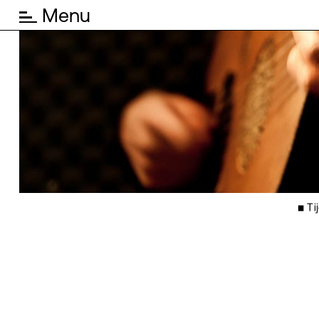
Menu
◾ Tij