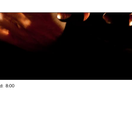
d:
8:00