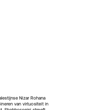
lestijnse Nizar Rohana
eren van virtuositeit in
. Shahhosseini streeft