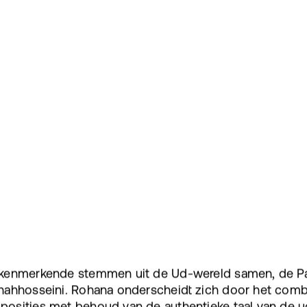
 kenmerkende stemmen uit de Ud-wereld samen, de Pa
ahhosseini. Rohana onderscheidt zich door het combin
osities met behoud van de authentieke taal van de ud