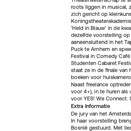
roots liggen in musical, 
zich gericht op kleinkun
Koningstheaterakademie 
‘Held in Blauw’ in de kwa
dezelfde voorstelling op
aaneensluitend in het Ta
Puck te Arnhem en speel
Festival in Comedy Café 
Studenten Cabaret Festiva
staat ze in de finale va
boeken voor huiskamerop
Naast freelance optredens
voor 4+), in te huren als
voor YES! We Connect. 
Extra Informatie
De jury van het Amsterda
In haar voorstelling bren
Bosnië gestuurd. Met lie