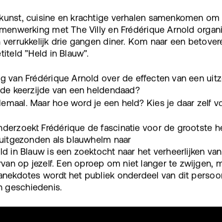
 kunst, cuisine en krachtige verhalen samenkomen om 
samenwerking met The Villy en Frédérique Arnold orga
n verrukkelijk drie gangen diner. Kom naar een betove
titeld ”Held in Blauw”.
ng van Frédérique Arnold over de effecten van een uit
s de keerzijde van een heldendaad?
emaal. Maar hoe word je een held? Kies je daar zelf vo
nderzoekt Frédérique de fascinatie voor de grootste he
n uitgezonden als blauwhelm naar
eld in Blauw is een zoektocht naar het verheerlijken v
van op jezelf. Een oproep om niet langer te zwijgen, m
 anekdotes wordt het publiek onderdeel van dit persoo
n geschiedenis.