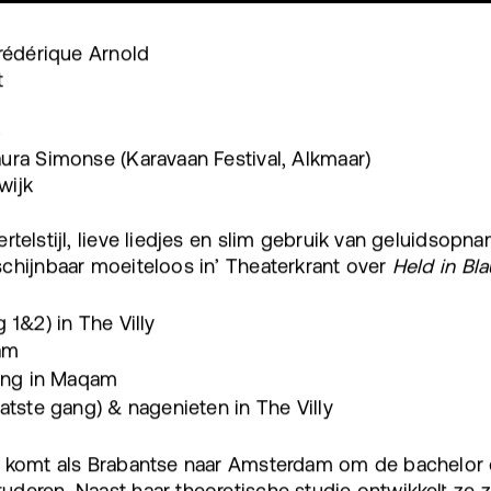
Frédérique Arnold
t
p
ura Simonse (Karavaan Festival, Alkmaar)
wijk
rtelstijl, lieve liedjes en slim gebruik van geluidsopn
schijnbaar moeiteloos in’ Theaterkrant over
Held in Bl
 1&2) in The Villy
am
ling in Maqam
aatste gang) & nagenieten in The Villy
) komt als Brabantse naar Amsterdam om de bachelor
deren. Naast haar theoretische studie ontwikkelt ze z