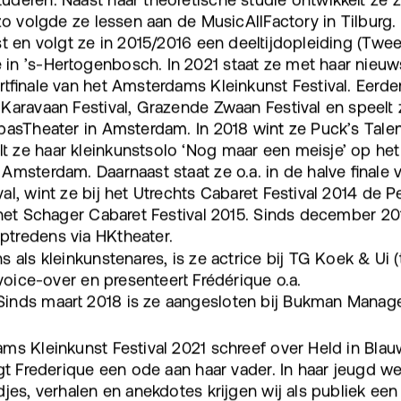
zo volgde ze lessen aan de MusicAllFactory in Tilburg. 
st en volgt ze in 2015/2016 een deeltijdopleiding (Twe
in ’s-Hertogenbosch. In 2021 staat ze met haar nieuws
rtfinale van het Amsterdams Kleinkunst Festival. Eerder
 Karavaan Festival, Grazende Zwaan Festival en speelt
pasTheater in Amsterdam. In 2018 wint ze Puck’s Talen
t ze haar kleinkunstsolo ‘Nog maar een meisje’ op he
Amsterdam. Daarnaast staat ze o.a. in de halve finale
l, wint ze bij het Utrechts Cabaret Festival 2014 de P
n het Schager Cabaret Festival 2015. Sinds december 20
tredens via HKtheater.
 als kleinkunstenares, is ze actrice bij TG Koek & Ui 
 voice-over en presenteert Frédérique o.a.
Sinds maart 2018 is ze aangesloten bij Bukman Manag
ms Kleinkunst Festival 2021 schreef over Held in Blau
gt Frederique een ode aan haar vader. In haar jeugd werd
djes, verhalen en anekdotes krijgen wij als publiek ee