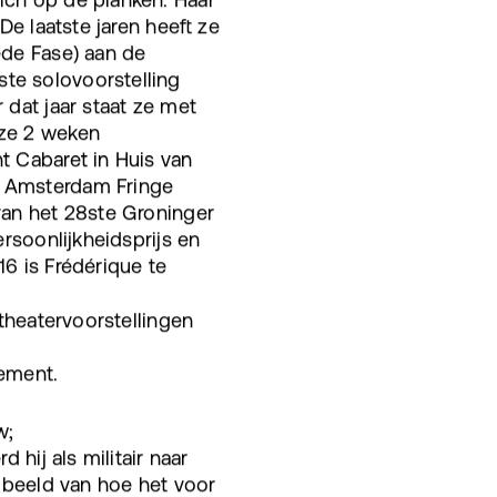
De laatste jaren heeft ze
ede Fase) aan de
te solovoorstelling
 dat jaar staat ze met
 ze 2 weken
t Cabaret in Huis van
t Amsterdam Fringe
 van het 28ste Groninger
ersoonlijkheidsprijs en
16 is Frédérique te
(theatervoorstellingen
ement.
w;
 hij als militair naar
n beeld van hoe het voor