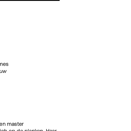
ames
auw
 en master
ich op de planken. Haar