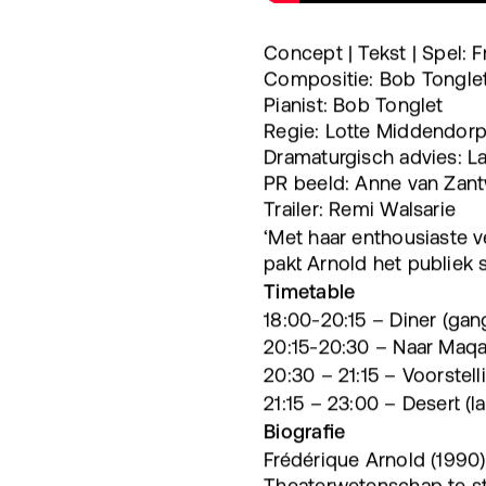
Concept | Tekst | Spel: 
Compositie: Bob Tongle
Pianist: Bob Tonglet
Regie: Lotte Middendor
Dramaturgisch advies: La
PR beeld: Anne van Zant
Trailer: Remi Walsarie
‘Met haar enthousiaste ve
pakt Arnold het publiek 
Timetable
18:00-20:15 – Diner (gang
20:15-20:30 – Naar Maq
20:30 – 21:15 – Voorstel
21:15 – 23:00 – Desert (l
Biografie
Frédérique Arnold (1990
Theaterwetenschap te stu