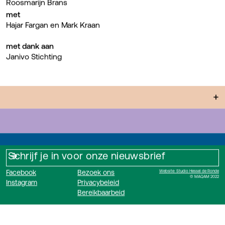
Roosmarijn Brans
met
Hajar Fargan en Mark Kraan
met dank aan
Janivo Stichting
+
Facebook
Bezoek ons
Website: Studio Hessel de Ronde
© MAQAM 2022
Instagram
Privacybeleid
Bereikbaarbeid