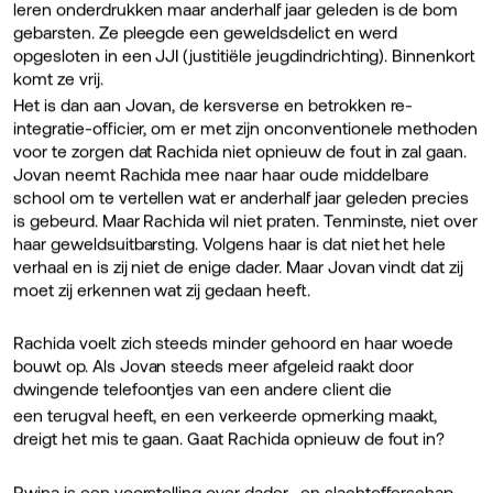
leren onderdrukken maar anderhalf jaar geleden is de bom
gebarsten. Ze pleegde een geweldsdelict en werd
opgesloten in een JJI (justitiële jeugdindrichting). Binnenkort
komt ze vrij.
Het is dan aan Jovan, de kersverse en betrokken re-
integratie-officier, om er met zijn onconventionele methoden
voor te zorgen dat Rachida niet opnieuw de fout in zal gaan.
Jovan neemt Rachida mee naar haar oude middelbare
school om te vertellen wat er anderhalf jaar geleden precies
is gebeurd. Maar Rachida wil niet praten. Tenminste, niet over
haar geweldsuitbarsting. Volgens haar is dat niet het hele
verhaal en is zij niet de enige dader. Maar Jovan vindt dat zij
moet zij erkennen wat zij gedaan heeft.
Rachida voelt zich steeds minder gehoord en haar woede
bouwt op. Als Jovan steeds meer afgeleid raakt door
dwingende telefoontjes van een andere client die
een terugval heeft, en een verkeerde opmerking maakt,
dreigt het mis te gaan. Gaat Rachida opnieuw de fout in?
Rwina is een voorstelling over dader- en slachtofferschap,