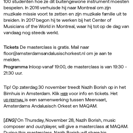
100 studenten hoe ze dit buitengewone instrument moesten
bespelen. In 2016 verhuisde hij naar Montreal om zijn
muzikale missie voort te zetten en zijn muzikale familie uit te
breiden. In 2017 begon hij te werken bij het Center of
Musicians of the World in Montreal, waar hij tot op de dag van
vandaag nog steeds werkt.
Tickets
De masterclass is gratis. Mail naar
floor@amsterdamsandalusischorkest.nl om je aan te
melden.
Programma
Inloop vanaf 19:00, de masterclass is van 19:30 -
21:30 uur.
Tip! Op zaterdag 30 november treedt Nazih Borish op in het
Bimhuis in Amsterdam. Klik
voor info en tickets. Het
HIER
is een samenwerking tussen Meervaart,
UD FESTIVAL
Amsterdams Andalusisch Orkest en MAQAM.
[
ENG]
On Thursday, November 28, Nazih Borish, music
composer and
oud
player, will give a masterclass at MAQAM.
During this masterclass, Nazih Borish will share his