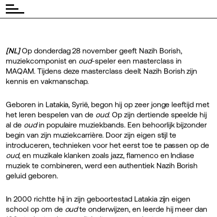
[NL]
Op donderdag 28 november geeft Nazih Borish,
muziekcomponist en
oud
-speler een masterclass in
MAQAM. Tijdens deze masterclass deelt Nazih Borish zijn
kennis en vakmanschap.
Geboren in Latakia, Syrië, begon hij op zeer jonge leeftijd met
het leren bespelen van de
oud
. Op zijn dertiende speelde hij
al de
oud
in populaire muziekbands. Een behoorlijk bijzonder
begin van zijn muziekcarrière. Door zijn eigen stijl te
introduceren, technieken voor het eerst toe te passen op de
oud
, en muzikale klanken zoals jazz, flamenco en Indiase
muziek te combineren, werd een authentiek Nazih Borish
geluid geboren.
In 2000 richtte hij in zijn geboortestad Latakia zijn eigen
school op om de
oud
te onderwijzen, en leerde hij meer dan