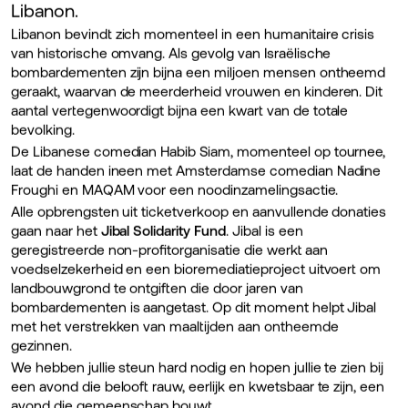
Libanon.
Libanon bevindt zich momenteel in een humanitaire crisis
van historische omvang. Als gevolg van Israëlische
bombardementen zijn bijna een miljoen mensen ontheemd
geraakt, waarvan de meerderheid vrouwen en kinderen. Dit
aantal vertegenwoordigt bijna een kwart van de totale
bevolking.
De Libanese comedian Habib Siam, momenteel op tournee,
laat de handen ineen met Amsterdamse comedian Nadine
Froughi en MAQAM voor een noodinzamelingsactie.
Alle opbrengsten uit ticketverkoop en aanvullende donaties
gaan naar het
Jibal Solidarity Fund
. Jibal is een
geregistreerde non-profitorganisatie die werkt aan
voedselzekerheid en een bioremediatieproject uitvoert om
landbouwgrond te ontgiften die door jaren van
bombardementen is aangetast. Op dit moment helpt Jibal
met het verstrekken van maaltijden aan ontheemde
gezinnen.
We hebben jullie steun hard nodig en hopen jullie te zien bij
een avond die belooft rauw, eerlijk en kwetsbaar te zijn, een
avond die gemeenschap bouwt.