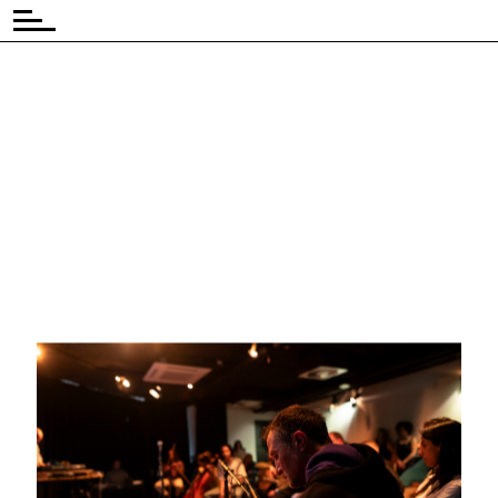
◾ Tijd:
◾
19:00
gratis