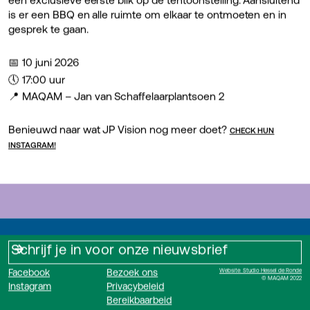
is er een BBQ en alle ruimte om elkaar te ontmoeten en in
gesprek te gaan.
📅 10 juni 2026
🕔 17:00 uur
📍 MAQAM – Jan van Schaffelaarplantsoen 2
Benieuwd naar wat JP Vision nog meer doet?
CHECK HUN
INSTAGRAM!
Facebook
Bezoek ons
Website: Studio Hessel de Ronde
© MAQAM 2022
Instagram
Privacybeleid
Bereikbaarbeid