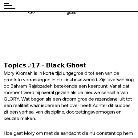
◾ Tijd:
◾
17:30
gratis
𝗧𝗼𝗽𝗶𝗰𝘀 #𝟭𝟳 - 𝗕𝗹𝗮𝗰𝗸 𝗚𝗵𝗼𝘀𝘁
Mory Kromah is in korte tijd uitgegroeid tot een van de
grootste verrassingen in de kickbokswereld. Zijn overwinning
op Bahram Rajabzadeh betekende een keerpunt. Vanaf dat
moment werd hij overal gezien als de nieuwe sensatie van
GLORY. Wat begon als een droom groeide razendsnel uit tot
een realiteit waar iedereen het over heeft.Achter dit succes
zit een verhaal van discipline, doorzettingsvermogen en
keuzes maken.
Hoe gaat Mory om met de aandacht die nu constant op hem