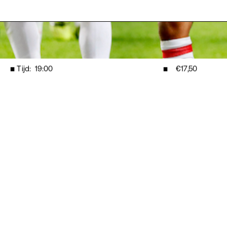
◾ Tijd:
19:00
◾
€17,50