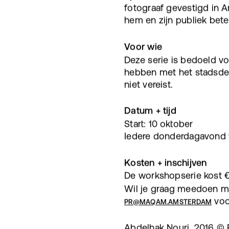
fotograaf gevestigd in A
hem en zijn publiek bete
Voor wie
Deze serie is bedoeld v
hebben met het stadsdeel
niet vereist.
Datum + tijd
Start: 10 oktober
Iedere donderdagavond v
Kosten + inschijven
De workshopserie kost €1
Wil je graag meedoen maa
voo
PR@MAQAM.AMSTERDAM
Abdelhak Nouri, 2016 © 