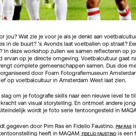
r jou? Wat zie je voor je als je denkt aan voetbalcult
es in de buurt? 's Avonds laat voetballen op straat? E
 In deze workshop zullen we samen reflecteren op jo
d ervan op je directe omgeving. Voetbalcultuur gaat n
t brengt complete gemeenschappen samen. Dus doe me
rganiseerd door Foam Fotografiemuseum Amsterdam,
ief op voetbalcultuur in Amsterdam West laat zien.
 slag om je fotografie skills naar een nieuwe level te ti
kracht van visual storytelling. En ontmoet andere jong
 Uiteindelijk wordt je foto serie tentoongesteld in MAQ
t gegeven door Pim Ras en Fidelio Faustino.
i
PIM RAS
entoonstelling heeft in MAQAM.
is een f
FIDELIO FAUSTINO