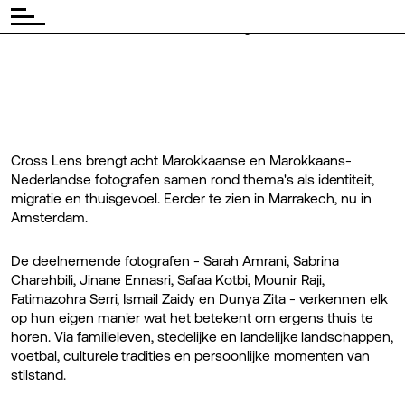
◾ Tijd:
◾
17:17
gratis
Cross Lens brengt acht Marokkaanse en Marokkaans-
Nederlandse fotografen samen rond thema's als identiteit,
migratie en thuisgevoel. Eerder te zien in Marrakech, nu in
Amsterdam.
De deelnemende fotografen - Sarah Amrani, Sabrina
Charehbili, Jinane Ennasri, Safaa Kotbi, Mounir Raji,
Fatimazohra Serri, Ismail Zaidy en Dunya Zita - verkennen elk
op hun eigen manier wat het betekent om ergens thuis te
horen. Via familieleven, stedelijke en landelijke landschappen,
voetbal, culturele tradities en persoonlijke momenten van
stilstand.