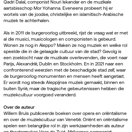
Qadri Dalal, componist Nouri Iskandar en de muzikale
aartsbisschop Mor Yohanna. Eveneens probeert hij er
wortels van de joodse, christelijke en islamitisch-Arabische
muziek te achterhalen.
Als in 2011 de burgeroorlog uitbreekt, rijst de vraag wat er met
al die musici, musicologen en componisten is gebeurd.
Wonen ze nog in Aleppo? Maken ze nog muziek en welke rol
speelde die in de gelaagde cultuur van de stad? Gevolg is
een zoektocht naar de muzikale overlevenden, die voert naar
Parijs, Alexandrië, Dublin en Stockholm. En in 2021 naar een
confronterend weerzien met de beschadigde stad zelf, waar
de burgeroorlog monumenten en mensen heeft aangetast.
Er wordt nog steeds Aleppijnse muziek gemaakt, binnen en
buiten Syrië, maar de tragische gebeurtenissen hebben die
muziekcultuur voorgoed veranderd.
Over de auteur
Willem Bruls publiceerde boeken over opera en oriëntalisme
en over de muziekcultuur van Venetië. Oriënt en oriëntalisme
spelen een belangrijke rol in zijn werkzaamheden als auteur
en theatermaker. Voor de Zuid-Afrikaanse componist