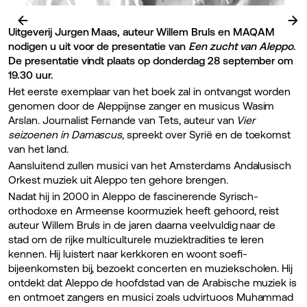
←
→
Uitgeverij Jurgen Maas, auteur Willem Bruls en MAQAM
nodigen u uit voor de presentatie van
Een zucht van Aleppo
.
De presentatie vindt plaats op donderdag 28 september om
19.30 uur.
Het eerste exemplaar van het boek zal in ontvangst worden
genomen door de Aleppijnse zanger en musicus Wasim
Arslan. Journalist Fernande van Tets, auteur van
Vier
seizoenen in Damascus
, spreekt over Syrië en de toekomst
van het land.
Aansluitend zullen musici van het Amsterdams Andalusisch
Orkest muziek uit Aleppo ten gehore brengen.
Nadat hij in 2000 in Aleppo de fascinerende Syrisch-
orthodoxe en Armeense koormuziek heeft gehoord, reist
auteur Willem Bruls in de jaren daarna veelvuldig naar de
stad om de rijke multiculturele muziektradities te leren
kennen. Hij luistert naar kerkkoren en woont soefi-
bijeenkomsten bij, bezoekt concerten en muziekscholen. Hij
ontdekt dat Aleppo de hoofdstad van de Arabische muziek is
en ontmoet zangers en musici zoals udvirtuoos Muhammad