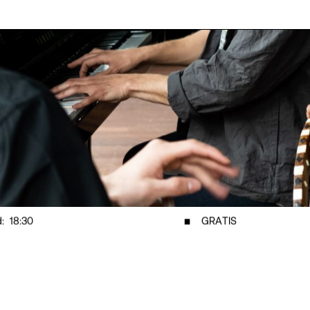
d:
18:30
◾
GRATIS