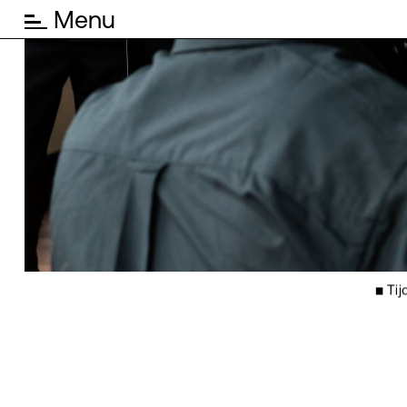
Menu
◾ Tij