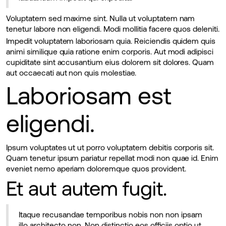
Voluptatem sed maxime sint. Nulla ut voluptatem nam
tenetur labore non eligendi. Modi mollitia facere quos deleniti.
Impedit voluptatem laboriosam quia. Reiciendis quidem quis
animi similique quia ratione enim corporis. Aut modi adipisci
cupiditate sint accusantium eius dolorem sit dolores. Quam
aut occaecati aut non quis molestiae.
Laboriosam est
eligendi.
Ipsum voluptates ut ut porro voluptatem debitis corporis sit.
Quam tenetur ipsum pariatur repellat modi non quae id. Enim
eveniet nemo aperiam doloremque quos provident.
Et aut autem fugit.
Itaque recusandae temporibus nobis non non ipsam
illo architecto non. Non distinctio eos officiis optio ut